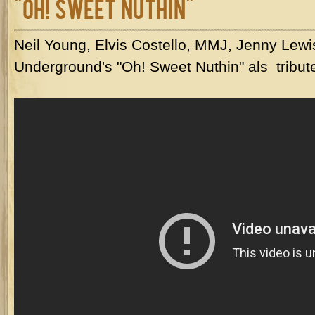
"Oh! Sweet Nuthin"
Neil Young, Elvis Costello, MMJ, Jenny Lew
Underground's "Oh! Sweet Nuthin" als tribut