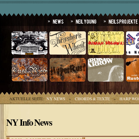
News
Neil Young
Neils Projekte
AKTUELLE SEITE:
NY NEWS
»
CHORDS & TEXTE
»
HARP WO
NY Info News