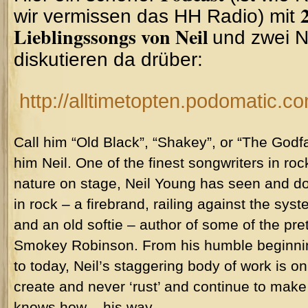
2
wir vermissen das HH Radio) mit
Lieblingssongs von Neil
und zwei N
diskutieren da drüber:
http://alltimetopten.podomatic.c
Call him “Old Black”, “Shakey”, or “The Godfa
him Neil. One of the finest songwriters in rock
nature on stage, Neil Young has seen and done
in rock – a firebrand, railing against the sys
and an old softie – author of some of the pret
Smokey Robinson. From his humble beginning
to today, Neil’s staggering body of work is on
create and never ‘rust’ and continue to mak
knows how – his way.