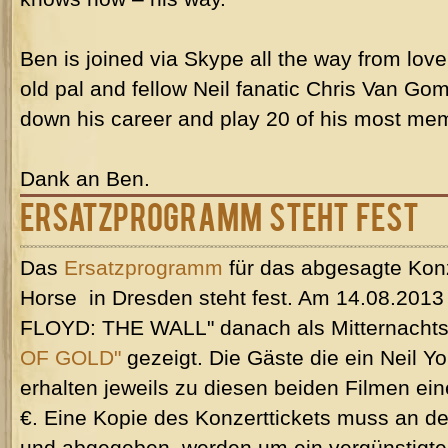
Ben is joined via Skype all the way from lo
old pal and fellow Neil fanatic Chris Van Go
down his career and play 20 of his most m
Dank an Ben.
Ersatzprogramm steht fest
Das
Ersatzprogramm
für das abgesagte Kon
Horse
in Dresden steht fest. Am 14.08.2013
FLOYD: THE WALL" danach als Mitternacht
OF GOLD"
gezeigt. Die Gäste die ein Neil Y
erhalten jeweils zu diesen beiden Filmen ein
€. Eine Kopie des Konzerttickets muss an d
und abgegeben
werden um ein vergünstigt