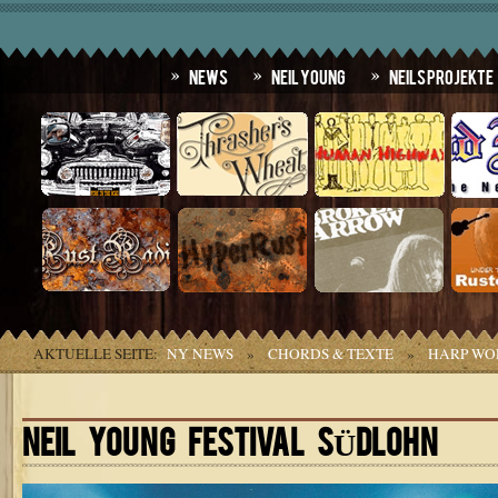
News
Neil Young
Neils Projekte
AKTUELLE SEITE:
NY NEWS
»
CHORDS & TEXTE
»
HARP WO
NEIL YOUNG FESTIVAL SÜDLOHN