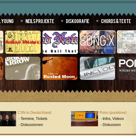
l Young
Neils Projekte
Diskografie
Chords & Texte
CSN in Deutschland
Pono (puretone)
- Termine, Tickets
- Infos, Videos
- Diskussionen
- Diskussion