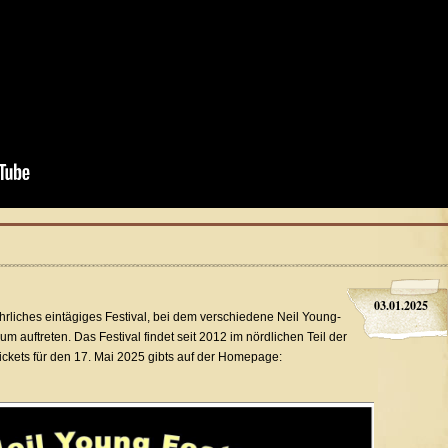
03.01.2025
ährliches eintägiges Festival, bei dem verschiedene Neil Young-
 auftreten. Das Festival findet seit 2012 im nördlichen Teil der
Tickets für den 17. Mai 2025 gibts auf der Homepage: