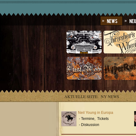
News
Nei
AKTUELLE SEITE:
NY NEWS
Neil Young in Europa
- Termine, Tickets
- Diskussion