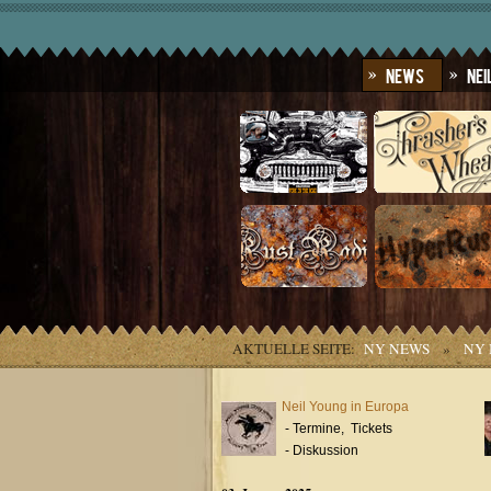
News
Nei
AKTUELLE SEITE:
NY NEWS
»
NY 
Neil Young in Europa
- Termine, Tickets
- Diskussion