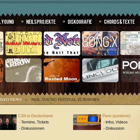
l Young
Neils Projekte
Diskografie
Chords & Texte
INFO NEWS
»
NEIL YOUNG FESTIVAL ZUIDHORN
CSN in Deutschland
Pono (puretone)
- Termine, Tickets
- Infos, Videos
- Diskussionen
- Diskussion