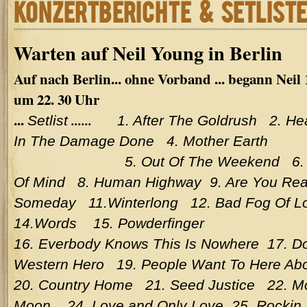
KONZERTBERICHTE & SETLIST
Warten auf Neil Young in Berlin
Auf nach Berlin... ohne Vorband ... begann Neil 
um 22. 30 Uhr
...
......
Setlist
1. After The Goldrush 2. He
In The Damage Done 4. Mother Earth
5. Out Of The Weekend 6. Unkn
Of Mind 8. Human Highway 9. Are You Rea
Someday 11.Winterlong 12. Bad Fog Of 
14.Words 15. Powderfinger
16. Everbody Knows This Is Nowhere 17. D
Western Hero 19. People Want To Here Ab
20. Country Home 21. Seed Justice 22. 
Moon 24. Love and Only Love 25. Rockin I