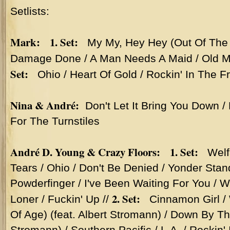
Setlists:
Mark: 1. Set:
My My, Hey Hey (Out Of The 
Damage Done / A Man Needs A Maid / Old M
Set:
Ohio / Heart Of Gold / Rockin' In The F
Nina & André:
Don't Let It Bring You Down /
For The Turnstiles
André D. Young & Crazy Floors: 1. Set:
Welfa
Tears / Ohio / Don't Be Denied / Yonder Stan
Powderfinger / I've Been Waiting For You / 
2. Set:
Loner / Fuckin' Up //
Cinnamon Girl / 
Of Age) (feat. Albert Stromann) / Down By The
Stromann) / Southern Pacific / L.A. / Rockin'