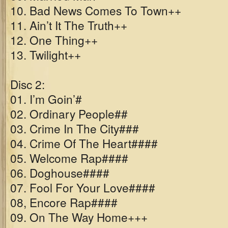
10. Bad News Comes To Town++
11. Ain’t It The Truth++
12. One Thing++
13. Twilight++
Disc 2:
01. I’m Goin’#
02. Ordinary People##
03. Crime In The City###
04. Crime Of The Heart####
05. Welcome Rap####
06. Doghouse####
07. Fool For Your Love####
08, Encore Rap####
09. On The Way Home+++