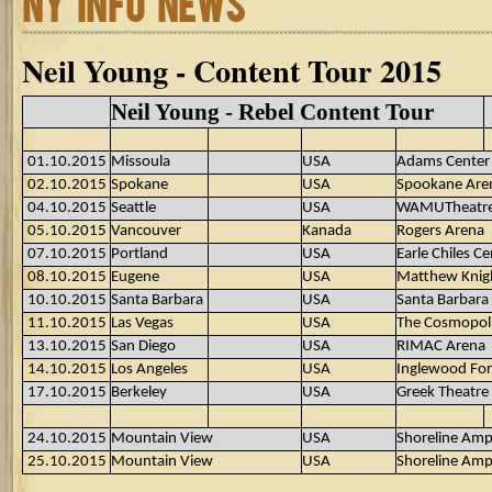
NY INFO NEWS
Neil Young - Content Tour 2015
Neil Young - Rebel Content Tour
01.10.2015
Missoula
USA
Adams Center
02.10.2015
Spokane
USA
Spookane Are
04.10.2015
Seattle
USA
WAMUTheatr
05.10.2015
Vancouver
Kanada
Rogers Arena
07.10.2015
Portland
USA
Earle Chiles Ce
08.10.2015
Eugene
USA
Matthew Knig
10.10.2015
Santa Barbara
USA
Santa Barbara
11.10.2015
Las Vegas
USA
The Cosmopol
13.10.2015
San Diego
USA
RIMAC Arena
14.10.2015
Los Angeles
USA
Inglewood Fo
17.10.2015
Berkeley
USA
Greek Theatre
24.10.2015
Mountain View
USA
Shoreline Amp
25.10.2015
Mountain View
USA
Shoreline Amp