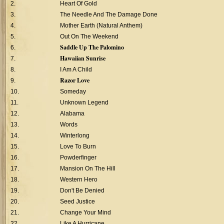
2.
Heart Of Gold
3.
The Needle And The Damage Done
4.
Mother Earth (Natural Anthem)
5.
Out On The Weekend
Saddle Up The Palomino
6.
Hawaiian Sunrise
7.
8.
I Am A Child
Razor Love
9.
10.
Someday
11.
Unknown Legend
12.
Alabama
13.
Words
14.
Winterlong
15.
Love To Burn
16.
Powderfinger
17.
Mansion On The Hill
18.
Western Hero
19.
Don't Be Denied
20.
Seed Justice
21.
Change Your Mind
22.
Like A Hurricane