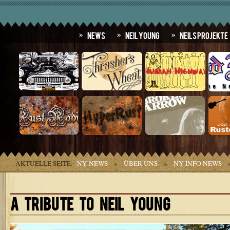
News
Neil Young
Neils Projekte
AKTUELLE SEITE:
NY NEWS
»
ÜBER UNS
»
NY INFO NEWS
A TRIBUTE TO NEIL YOUNG