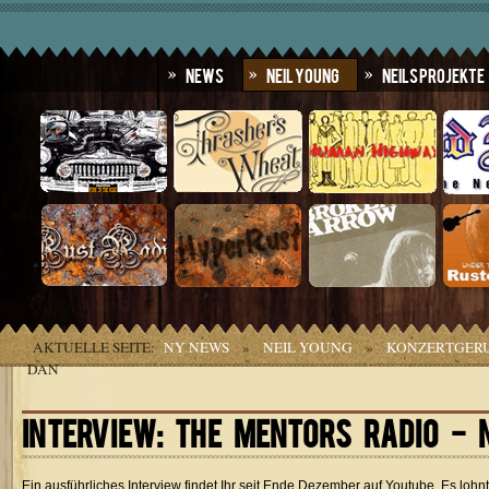
News
Neil Young
Neils Projekte
AKTUELLE SEITE:
NY NEWS
»
NEIL YOUNG
»
KONZERTGER
DAN
INTERVIEW: THE MENTORS RADIO - 
Ein ausführliches Interview findet Ihr seit Ende Dezember auf Youtube. Es lohn