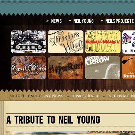
News
Neil Young
Neils Projekte
AKTUELLE SEITE:
NY NEWS
»
DISKOGRAFIE
»
ALBEN MIT N
A TRIBUTE TO NEIL YOUNG