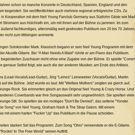
7 Jahren schon so manche Konzerte in Deutschland, Spanien, England und den
 begeistert. Sie veröffentlichten auch mehrere regional erfolgreiche CDs. Zu
ie in Kooperation mit dem Neil Young Fanclub Germany aus Südlohn Gäste wie Mar
t Stromann aus Hülchrath ein, um mit ihnen auf der Bühne zu jammen. Im zum
 äußerst fachkundiges, altersmäßig weit gestreutes Publikum von 20 bis 70 Jahren
der nicht zum Mitsingen animierte.
gen Solokünstler Mark. Klassisch begann er sein Neil Young Programm mit dem
er Akustik-Gitarre. Bei "A Man Needs A Maid" rührte er am Piano das Publikum.
ie begeisterten Zuschauer nicht ohne eine Zugabe von der Bühne. Er spielte "Come
 genaue Setlist folgt, wie auch die der anderen Musiker, am Ende des Artikels.
a (Lead-Vocals/Lead-Guitar), Jörg "Leines" Leineweber (Vocals/Guitar), Martin
f die Bühne. Jetzt wurde es laut. Mit "Welfare Mothers" zeigten sie gleich auf,
Grunge-Rock. Sie erinnerten gleich an das Original Neil Young & Crazy Horse. Und
u anderen Coverbands war ihre Songauswahl sehr ungewöhnlich. Sie spielten viele
unge-Stil. So spielten sie ein rockiges "Don't Be Denied", das seltene "Yonder
War Song" von Neil Young, Graham Nash & The Stray Gators. Mit einem
sie mit einem harten "Fuckin' Up" das Publikum in die Pause schickten.
eiten starken Set das Programm. Zum Song "Ohio" verwendete er die E-Gitarre.
Rockin' In The Free World" seinen Auftritt.