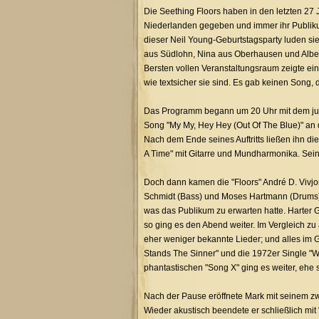
Die Seething Floors haben in den letzten 2
Niederlanden gegeben und immer ihr Publikum
dieser Neil Young-Geburtstagsparty luden s
aus Südlohn, Nina aus Oberhausen und Alber
Bersten vollen Veranstaltungsraum zeigte ein
wie textsicher sie sind. Es gab keinen Song, 
Das Programm begann um 20 Uhr mit dem jun
Song "My My, Hey Hey (Out Of The Blue)" an d
Nach dem Ende seines Auftritts ließen ihn d
A Time" mit Gitarre und Mundharmonika. Seine
Doch dann kamen die "Floors" André D. Vivjor
Schmidt (Bass) und Moses Hartmann (Drums) au
was das Publikum zu erwarten hatte. Harter 
so ging es den Abend weiter. Im Vergleich z
eher weniger bekannte Lieder; und alles im Gr
Stands The Sinner" und die 1972er Single "
phantastischen "Song X" ging es weiter, ehe 
Nach der Pause eröffnete Mark mit seinem zw
Wieder akustisch beendete er schließlich mit "