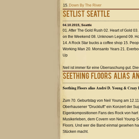
15.
Down By The River
Setlist Seattle
04.10.2015, Seattle
01. After The Gold Rush 02. Heart of Gold 03
on the Weekend 08. Unknown Legend 09. Hol
14. A Rock Star bucks a coffee shop 15. Peop
Working Man 20. Monsanto Years 21. Everbod
Up
Neil ist immer für eine Überraschung gut. Di
Seething Floors alias A
Seething Floors alias André D. Young & Crazy 
Zum 70. Geburtstag von Neil Young am 12.11
Oberhausener "Druckluft" ein Konzert der Su
Eigenkompositionen Fans des Rock von hart b
Musikerleben, dem Covern von Neil Young-So
Floors. Und wer die Band einmal gesehen hat, 
Stücken macht.