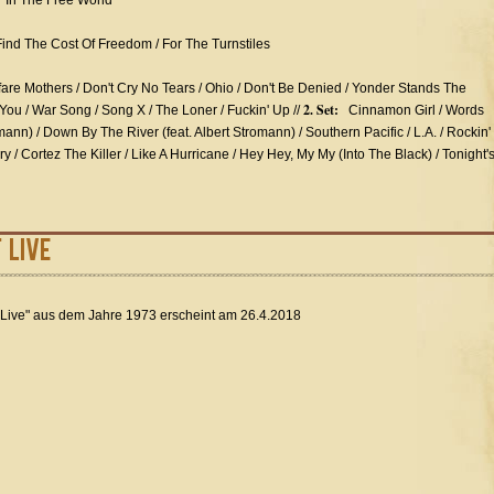
' In The Free World
Find The Cost Of Freedom / For The Turnstiles
re Mothers / Don't Cry No Tears / Ohio / Don't Be Denied / Yonder Stands The
2. Set:
 You / War Song / Song X / The Loner / Fuckin' Up //
Cinnamon Girl / Words
ann) / Down By The River (feat. Albert Stromann) / Southern Pacific / L.A. / Rockin'
y / Cortez The Killer / Like A Hurricane / Hey Hey, My My (Into The Black) / Tonight'
 Live
 Live" aus dem Jahre 1973 erscheint am 26.4.2018