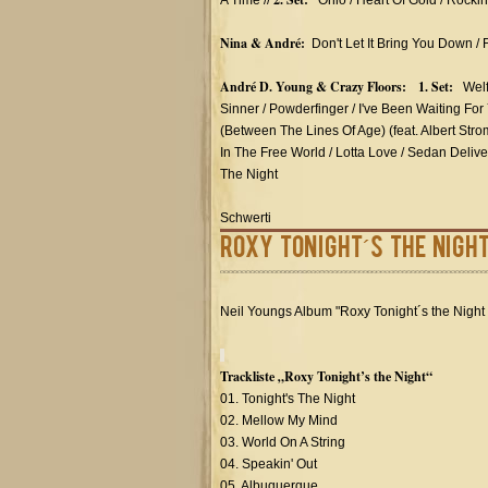
A Time //
Ohio / Heart Of Gold / Rockin
Nina & André:
Don't Let It Bring You Down / 
André D. Young & Crazy Floors: 1. Set:
Welfa
Sinner / Powderfinger / I've Been Waiting For
(Between The Lines Of Age) (feat. Albert Strom
In The Free World / Lotta Love / Sedan Deliver
The Night
Schwerti
Roxy Tonight´s the Night
Neil Youngs Album "Roxy Tonight´s the Night
Trackliste „Roxy Tonight’s the Night“
01. Tonight's The Night
02. Mellow My Mind
03. World On A String
04. Speakin' Out
05. Albuquerque