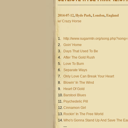
2014-07-12
,
Hyde Park
,
London
,
England
w/ Crazy Horse
1.
http://www.sugarmtn.org/song.php?song
2.
Goin' Home
3.
Days That Used To Be
4.
After The Gold Rush
5.
Love To Burn
6.
Separate Ways
7.
Only Love Can Break Your Heart
8.
Blowin' In The Wind
9.
Heart Of Gold
10.
Barstool Blues
11.
Psychedelic Pill
12.
Cinnamon Girl
13.
Rockin' In The Free World
14.
Who's Gonna Stand Up And Save The Ea
---