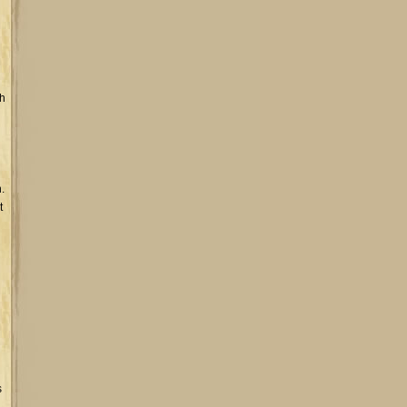
ch
.
t
s