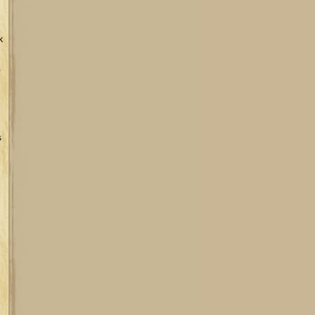
k
,
s