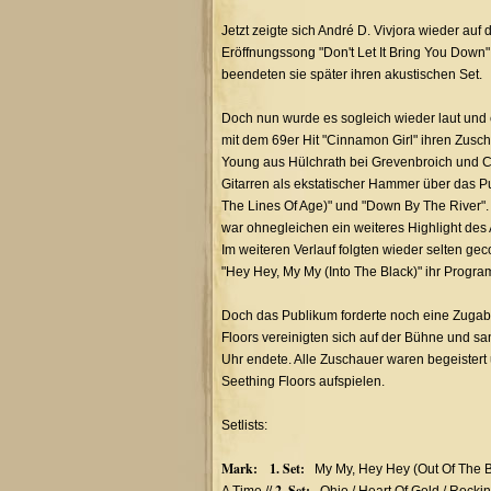
Jetzt zeigte sich André D. Vivjora wieder au
Eröffnungssong "Don't Let It Bring You Down"
beendeten sie später ihren akustischen Set.
Doch nun wurde es sogleich wieder laut und e
mit dem 69er Hit "Cinnamon Girl" ihren Zus
Young aus Hülchrath bei Grevenbroich und Ch
Gitarren als ekstatischer Hammer über das P
The Lines Of Age)" und "Down By The River". 
war ohnegleichen ein weiteres Highlight des 
Im weiteren Verlauf folgten wieder selten gec
"Hey Hey, My My (Into The Black)" ihr Progr
Doch das Publikum forderte noch eine Zugabe
Floors vereinigten sich auf der Bühne und sa
Uhr endete. Alle Zuschauer waren begeister
Seething Floors aufspielen.
Setlists:
Mark: 1. Set:
My My, Hey Hey (Out Of The B
2. Set: