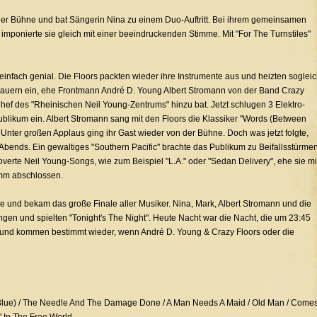
f der Bühne und bat Sängerin Nina zu einem Duo-Auftritt. Bei ihrem gemeinsamen
 imponierte sie gleich mit einer beeindruckenden Stimme. Mit "For The Turnstiles"
infach genial. Die Floors packten wieder ihre Instrumente aus und heizten soglei
chauern ein, ehe Frontmann André D. Young Albert Stromann von der Band Crazy
ef des "Rheinischen Neil Young-Zentrums" hinzu bat. Jetzt schlugen 3 Elektro-
ublikum ein. Albert Stromann sang mit den Floors die Klassiker "Words (Between
Unter großen Applaus ging ihr Gast wieder von der Bühne. Doch was jetzt folgte,
Abends. Ein gewaltiges "Southern Pacific" brachte das Publikum zu Beifallsstürmen
overte Neil Young-Songs, wie zum Beispiel "L.A." oder "Sedan Delivery", ehe sie mi
amm abschlossen.
 und bekam das große Finale aller Musiker. Nina, Mark, Albert Stromann und die
ngen und spielten "Tonight's The Night". Heute Nacht war die Nacht, die um 23:45
t und kommen bestimmt wieder, wenn André D. Young & Crazy Floors oder die
lue) / The Needle And The Damage Done / A Man Needs A Maid / Old Man / Come