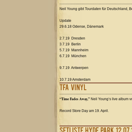
Neil Young gibt Tourdaten für Deutschland, 
Update
29.6.18 Odense, Dänemark
2.7.19 Dresden
3.7.19 Berlin
5.7.19 Mannheim
6.7.19 München
9.7.19 Antwerpen
10.7.19 Amsterdam
TFA vinyl
“Time Fades Away,”
Neil Young‘s live album vo
Record Store Day am 19. April.
Setliste Hyde Park 12.07