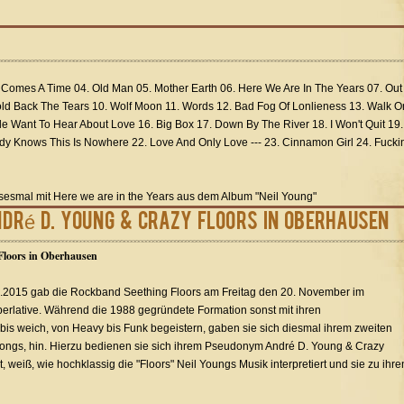
. Comes A Time 04. Old Man 05. Mother Earth 06. Here We Are In The Years 07. Out
d Back The Tears 10. Wolf Moon 11. Words 12. Bad Fog Of Lonlieness 13. Walk O
le Want To Hear About Love 16. Big Box 17. Down By The River 18. I Won't Quit 19.
y Knows This Is Nowhere 22. Love And Only Love --- 23. Cinnamon Girl 24. Fuckin
esesmal mit Here we are in the Years aus dem Album "Neil Young"
ndré D. Young & Crazy Floors in Oberhausen
Floors in Oberhausen
.2015 gab die Rockband Seething Floors am Freitag den 20. November im
perlative. Während die 1988 gegründete Formation sonst mit ihren
is weich, von Heavy bis Funk begeistern, gaben sie sich diesmal ihrem zweiten
ngs, hin. Hierzu bedienen sie sich ihrem Pseudonym André D. Young & Crazy
weiß, wie hochklassig die "Floors" Neil Youngs Musik interpretiert und sie zu ihre