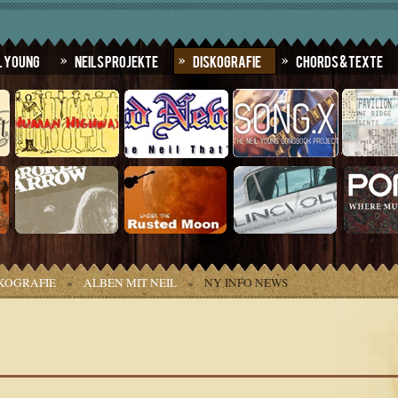
l Young
Neils Projekte
Diskografie
Chords & Texte
KOGRAFIE
»
ALBEN MIT NEIL
»
NY INFO NEWS