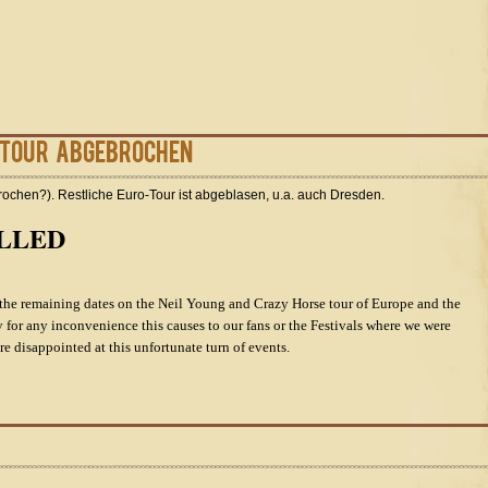
-Tour abgebrochen
rochen?). Restliche Euro-Tour ist abgeblasen, u.a. auch Dresden.
LLED
he remaining dates on the Neil Young and Crazy Horse tour of Europe and the
y for any inconvenience this causes to our fans or the Festivals where we were
e disappointed at this unfortunate turn of events.