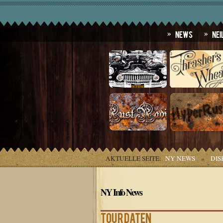
News
Nei
AKTUELLE SEITE:
NY NEWS
»
DIS
NY Info News
Tourdaten