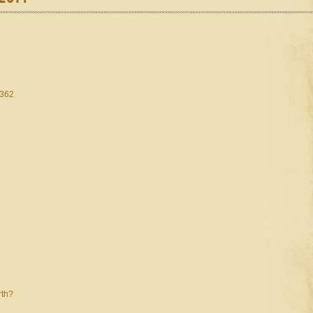
=362
rth?