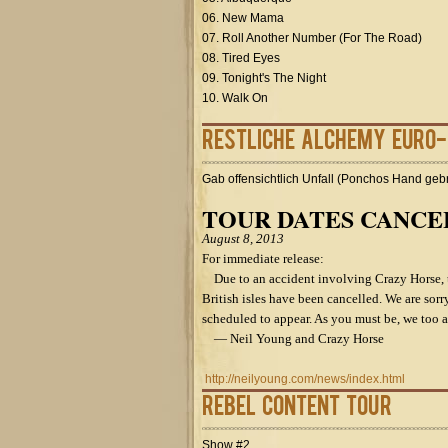
06. New Mama
07. Roll Another Number (For The Road)
08. Tired Eyes
09. Tonight's The Night
10. Walk On
restliche Alchemy Euro
Gab offensichtlich Unfall (Ponchos Hand geb
TOUR DATES CANCE
August 8, 2013
For immediate release:
Due to an accident involving Crazy Horse, t
British isles have been cancelled. We are sorr
scheduled to appear. As you must be, we too ar
— Neil Young and Crazy Horse
http://neilyoung.com/news/index.html
Rebel Content Tour
Show #2