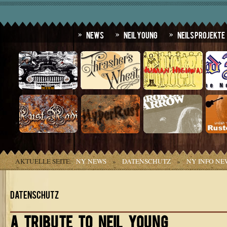
News
Neil Young
Neils Projekte
AKTUELLE SEITE:
NY NEWS
»
DATENSCHUTZ
»
NY INFO NE
Datenschutz
A TRIBUTE TO NEIL YOUNG