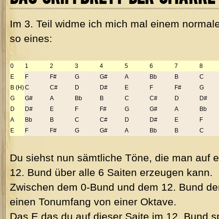
Im 3. Teil widme ich mich mal einem normalen 
so eines:
0
1
______
2
______
3
______
4
______
5
______
6
______
7
______
8
____
E
F
F#
G
G#
A
Bb
B
C
B (H)
C
C#
D
D#
E
F
F#
G
G
G#
A
Bb
B
C
C#
D
D#
D
D#
E
F
F#
G
G#
A
Bb
A
Bb
B
C
C#
D
D#
E
F
E
F
F#
G
G#
A
Bb
B
C
Du siehst nun sämtliche Töne, die man auf e
12. Bund über alle 6 Saiten erzeugen kann.
Zwischen dem 0-Bund und dem 12. Bund der 
einen Tonumfang von einer Oktave.
Das E das du auf dieser Saite im 12. Bund sp