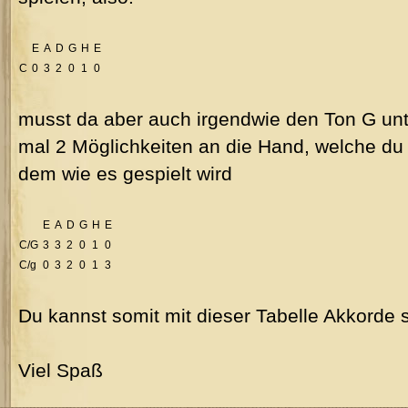
E
A
D
G
H
E
C
0
3
2
0
1
0
musst da aber auch irgendwie den Ton G unte
mal 2 Möglichkeiten an die Hand, welche du
dem wie es gespielt wird
E
A
D
G
H
E
C/G
3
3
2
0
1
0
C/g
0
3
2
0
1
3
Du kannst somit mit dieser Tabelle Akkorde
Viel Spaß