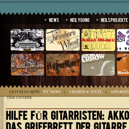
News
Neil Young
Neils Projekte
AKTUELLE SEITE:
NY NEWS
»
CHORDS & TEXTE
»
GITARRE
DER GITARRE
HILFE FÜR GITARRISTEN: AKKO
DAS GRIFFBRETT DER GITARRE