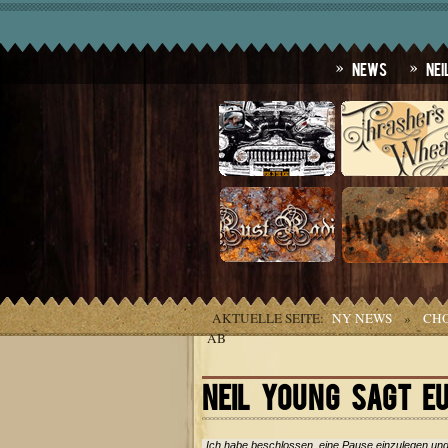
News
Nei
AKTUELLE SEITE:
NY NEWS
»
CHO
AB
NEIL YOUNG SAGT E
„Ich habe beschlossen, eine Pause einzulegen und 