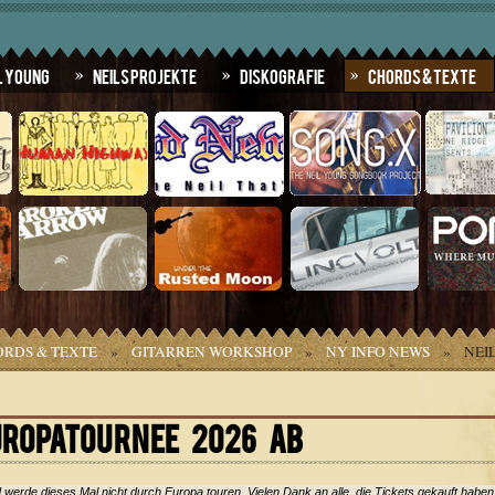
l Young
Neils Projekte
Diskografie
Chords & Texte
RDS & TEXTE
»
GITARREN WORKSHOP
»
NY INFO NEWS
»
NEI
UROPATOURNEE 2026 AB
werde dieses Mal nicht durch Europa touren. Vielen Dank an alle, die Tickets gekauft haben