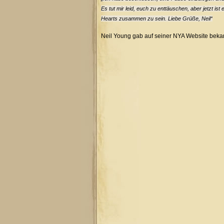
Es tut mir leid, euch zu enttäuschen, aber jetzt ist
Hearts zusammen zu sein. Liebe Grüße, Neil“
Neil Young gab auf seiner NYA Website bekan