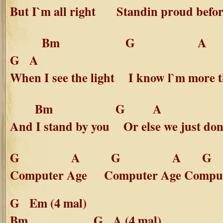
But I`m all right Standin proud before
Bm G 
G A
When I see the light I know l`m more 
Bm G A
And I stand by you Or else we just dont
G A G A 
Computer Age Computer Age Comput
G Em (4 mal)
Bm G A (4 mal)