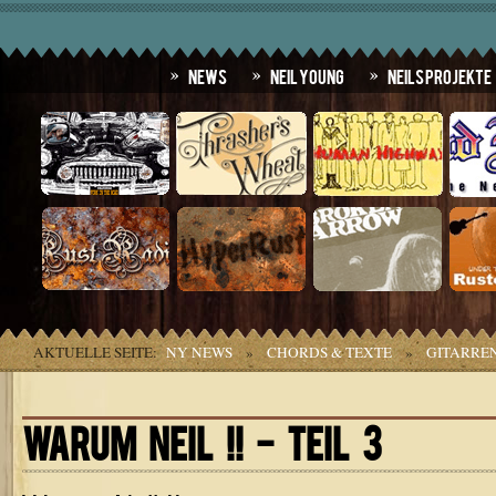
News
Neil Young
Neils Projekte
AKTUELLE SEITE:
NY NEWS
»
CHORDS & TEXTE
»
GITARRE
WARUM NEIL !! - TEIL 3