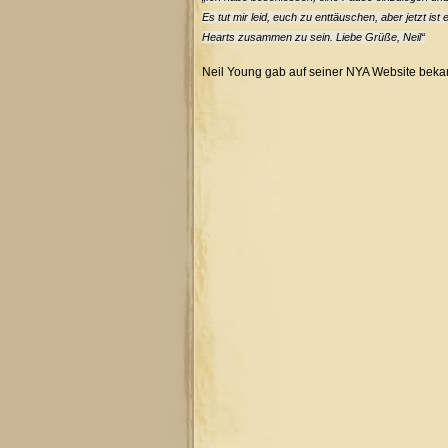
Es tut mir leid, euch zu enttäuschen, aber jetzt ist
Hearts zusammen zu sein. Liebe Grüße, Neil“
Neil Young gab auf seiner NYA Website bekan