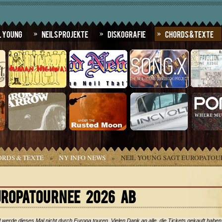
l Young
Neils Projekte
Diskografie
Chords & Texte
RDS & TEXTE
»
NY INFO NEWS
»
NEIL YOUNG SAGT EUROPATOUR
UROPATOURNEE 2026 AB
werde dieses Mal nicht durch Europa touren. Vielen Dank an alle, die Tickets gekauft haben