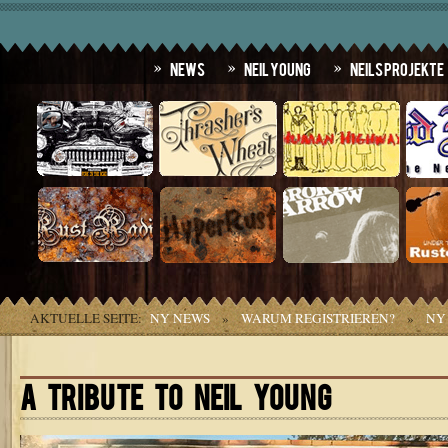
News
Neil Young
Neils Projekte
AKTUELLE SEITE:
NY NEWS
»
WARUM REGISTRIEREN?
»
NY
A TRIBUTE TO NEIL YOUNG