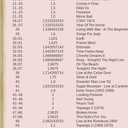
21.-25.
1,5
Comes A Time
21.-25.
1,5
Déjà Vu
21.-25.
1,5
Freedom
21.-25.
1,5
Mirror Ball
26./27.
1,533333333
CSNY 1974
26../27.
1,533333333
Year Of The Horse
28.
1,538461538
Living With War - In The Beginni
29.
1,6
Songs For Judy
30./31.
1,625
Earth
30./31.
1,625
Prairie Wind
32./33.
1,642857143
Eldorado
32./33.
1,642857143
Time Fades Away
34./35.
1,666666667
Chrome Dreams II
34./35.
1,666666667
Roxy - Tonight's The Night Live
36./37.
1,6875
On The Beach
36./37.
1,6875
Tonight's The Night
38.
1,714285714
Live at the Cellar Door
39.
1,75
Silver & Gold
40.
1,8
Dreamin' Man Live '92
41.
1,833333333
Sugar Mountain - Live at Canter
42.
1,9
Early Years (1963-1968)
43.-46.
2
Looking Forward
43.-46.
2
Neil Young
43.-46.
2
Peace Trail
43.-46.
2
Topanga 3 (1970)
47./48.
2,0625
Broken Arrow
47./48.
2,0625
This Note's For You
49.
2,083333333
Live at the Riverboat 1969
50.
2,1
Topanga 2 (1969-1970)