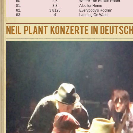
80.
3,5
Where The Buffalo Roam
81.
3,8
A Letter Home
82.
3,8125
Everybody's Rockin'
83.
4
Landing On Water
Neil plant Konzerte in Deutsc