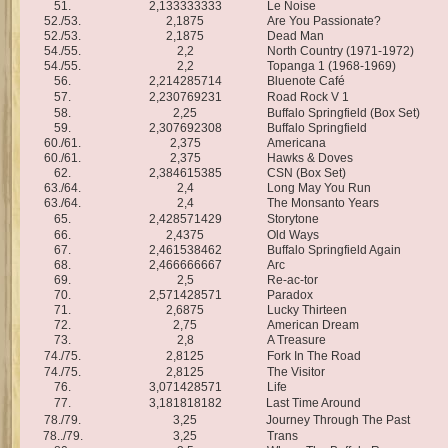
51.
2,133333333
Le Noise
52./53.
2,1875
Are You Passionate?
52./53.
2,1875
Dead Man
54./55.
2,2
North Country (1971-1972)
54./55.
2,2
Topanga 1 (1968-1969)
56.
2,214285714
Bluenote Café
57.
2,230769231
Road Rock V 1
58.
2,25
Buffalo Springfield (Box Set)
59.
2,307692308
Buffalo Springfield
60./61.
2,375
Americana
60./61.
2,375
Hawks & Doves
62.
2,384615385
CSN (Box Set)
63./64.
2,4
Long May You Run
63./64.
2,4
The Monsanto Years
65.
2,428571429
Storytone
66.
2,4375
Old Ways
67.
2,461538462
Buffalo Springfield Again
68.
2,466666667
Arc
69.
2,5
Re-ac-tor
70.
2,571428571
Paradox
71.
2,6875
Lucky Thirteen
72.
2,75
American Dream
73.
2,8
A Treasure
74./75.
2,8125
Fork In The Road
74./75.
2,8125
The Visitor
76.
3,071428571
Life
77.
3,181818182
Last Time Around
78./79.
3,25
Journey Through The Past
78../79.
3,25
Trans