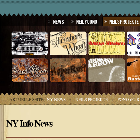
News
Neil Young
Neils Projekte
AKTUELLE SEITE:
NY NEWS
»
NEILS PROJEKTE
»
PONO (PUR
NY Info News