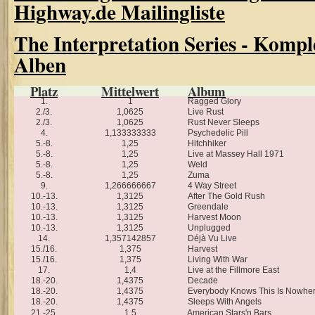
Highway.de Mailingliste
The Interpretation Series - Komple
Alben
Platz
Mittelwert
Album
1.
1
Ragged Glory
2./3.
1,0625
Live Rust
2./3.
1,0625
Rust Never Sleeps
4.
1,133333333
Psychedelic Pill
5.-8.
1,25
Hitchhiker
5.-8.
1,25
Live at Massey Hall 1971
5.-8.
1,25
Weld
5.-8.
1,25
Zuma
9.
1,266666667
4 Way Street
10.-13.
1,3125
After The Gold Rush
10.-13.
1,3125
Greendale
10.-13.
1,3125
Harvest Moon
10.-13.
1,3125
Unplugged
14.
1,357142857
Déjà Vu Live
15./16.
1,375
Harvest
15./16.
1,375
Living With War
17.
1,4
Live at the Fillmore East
18.-20.
1,4375
Decade
18.-20.
1,4375
Everybody Knows This Is Nowhe
18.-20.
1,4375
Sleeps With Angels
21.-25.
1,5
American Stars'n Bars