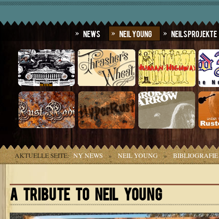
News
Neil Young
Neils Projekte
AKTUELLE SEITE:
NY NEWS
»
NEIL YOUNG
»
BIBLIOGRAFIE
A TRIBUTE TO NEIL YOUNG