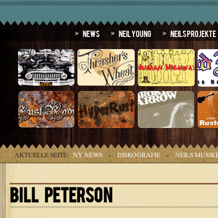
News
Neil Young
Neils Projekte
AKTUELLE SEITE:
NY NEWS
»
DISKOGRAFIE
»
NEILS MUSIK
BILL PETERSON