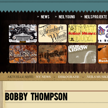
News
Neil Young
Neils Projekte
AKTUELLE SEITE:
NY NEWS
»
DISKOGRAFIE
»
NEILS MUSIK
BOBBY THOMPSON