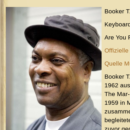
Booker T
Keyboar
Are You 
Offiziell
Quelle M
Booker T.
1962 aus
The Mar-
1959 in 
zusammen
begleite
zuvor ge