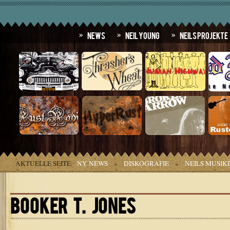
News
Neil Young
Neils Projekte
AKTUELLE SEITE:
NY NEWS
»
DISKOGRAFIE
»
NEILS MUSIK
BOOKER T. JONES