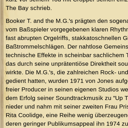
The Bay schrieb.
Booker T. and the M.G.'s prägten den soge
vom Baßspieler vorgegebenen klaren Rhyt
fast abrupten Orgelriffs, stakkatoschnellen 
Baßtrommelschlägen. Der nahtlose Gemeins
technische Effekte in scheinbar sachliche
das durch seine unprätentiöse Direktheit so
wirkte. Die M.G.'s, die zahlreichen Rock- un
gedient hatten, wurden 1971 von Jones aufge
freier Producer in seinen eigenen Studios we
dem Erfolg seiner Soundtrackmusik zu "Up Ti
nieder und nahm mit seiner zweiten Frau Pri
Rita Coolidge, eine Reihe wenig überzeugend
deren geringer Publikumsappeal ihn 1974 z