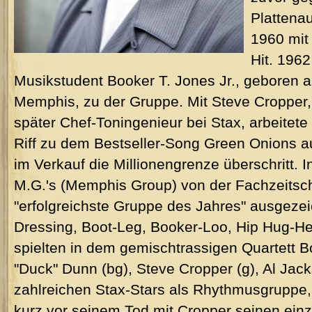
Plattena
1960 mit 
Hit. 1962
Musikstudent Booker T. Jones Jr., geboren 
Memphis, zu der Gruppe. Mit Steve Cropper,
später Chef-Toningenieur bei Stax, arbeitete
Riff zu dem Bestseller-Song Green Onions au
im Verkauf die Millionengrenze überschritt. 
M.G.'s (Memphis Group) von der Fachzeitschri
"erfolgreichste Gruppe des Jahres" ausgezeic
Dressing, Boot-Leg, Booker-Loo, Hip Hug-Her
spielten in dem gemischtrassigen Quartett B
"Duck" Dunn (bg), Steve Cropper (g), Al Jack
zahlreichen Stax-Stars als Rhythmusgruppe, 
kurz vor seinem Tod mit Cropper seinen einz