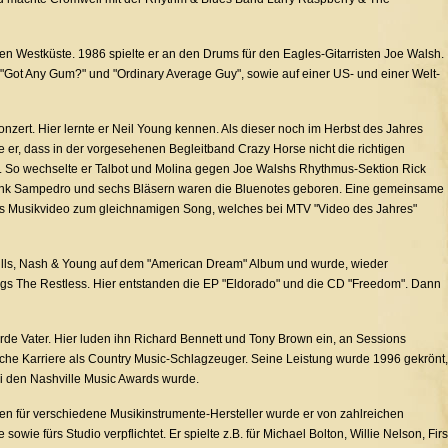
en Westküste. 1986 spielte er an den Drums für den Eagles-Gitarristen Joe Walsh.
"Got Any Gum?" und "Ordinary Average Guy", sowie auf einer US- und einer Welt-
onzert. Hier lernte er Neil Young kennen. Als dieser noch im Herbst des Jahres
 er, dass in der vorgesehenen Begleitband Crazy Horse nicht die richtigen
. So wechselte er Talbot und Molina gegen Joe Walshs Rhythmus-Sektion Rick
nk Sampedro und sechs Bläsern waren die Bluenotes geboren. Eine gemeinsame
das Musikvideo zum gleichnamigen Song, welches bei MTV "Video des Jahres"
tills, Nash & Young auf dem "American Dream" Album und wurde, wieder
ngs The Restless. Hier entstanden die EP "Eldorado" und die CD "Freedom". Dann
rde Vater. Hier luden ihn Richard Bennett und Tony Brown ein, an Sessions
iche Karriere als Country Music-Schlagzeuger. Seine Leistung wurde 1996 gekrönt,
ei den Nashville Music Awards wurde.
sen für verschiedene Musikinstrumente-Hersteller wurde er von zahlreichen
owie fürs Studio verpflichtet. Er spielte z.B. für Michael Bolton, Willie Nelson, Firs