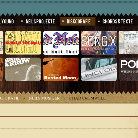
l Young
Neils Projekte
Diskografie
Chords & Texte
KOGRAFIE
»
NEILS MUSIKER
»
CHAD CROMWELL