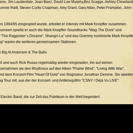
wne, Jim Lauderdale, Joan Baez, David Lee Murphy,Boz Scaggs, Ashley Cleveland
Bonnie Raitt, Steven Curtis Chapman, Amy Grant, Gary Allan, Peter Frampton, John
s 1994/95 eingespielt wurde, arbeitet er intensiv mit Mark Knopfler zusammen.
neen spielte er auch die Mark Knopfler-Soundtracks "Wag The Dock" und
ia", "The Ragpicker´s Dreams", Shangri-La" und das Grammy nominierte Mark Knopfle
ng" waren die weiteren gemeinsamen Stationen.
n Big Al Anderson & The Balls.
l und auch Rick Rosas regelmäßig wieder eingeladen, ihn auf seinen
ernahmen sie den Rhythmus auf den Alben "Prairie Wind", "Living With War",
und dem Konzert-Film "Heart Of Gold" von Regisseur Jonathan Demme. Sie spielte
g Tour mit, aus der der Konzert- und Antikriegsfilm "CSNY / Déjà Vu LIVE"
Electric Band, die zur Zeit das Publikum in der Welt begeistert.