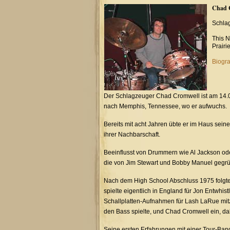
Chad 
Schla
This N
Prairi
Biogra
Der Schlagzeuger Chad Cromwell ist am 14.06
nach Memphis, Tennessee, wo er aufwuchs.
Bereits mit acht Jahren übte er im Haus sein
ihrer Nachbarschaft.
Beeinflusst von Drummern wie Al Jackson oder 
die von Jim Stewart und Bobby Manuel gegrü
Nach dem High School Abschluss 1975 folgt
spielte eigentlich in England für Jon Entwhis
Schallplatten-Aufnahmen für Lash LaRue mit
den Bass spielte, und Chad Cromwell ein, da
Seine ersten Erfahrungen mit einer Tour-Ba