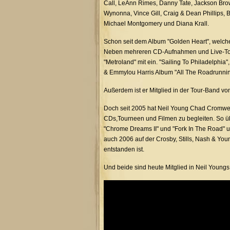
Call, LeAnn Rimes, Danny Tate, Jackson Bro
Wynonna, Vince Gill, Craig & Dean Phillips, 
Michael Montgomery und Diana Krall.
Schon seit dem Album "Golden Heart", welche
Neben mehreren CD-Aufnahmen und Live-Tour
"Metroland" mit ein. "Sailing To Philadelph
& Emmylou Harris Album "All The Roadrunni
Außerdem ist er Mitglied in der Tour-Band vo
Doch seit 2005 hat Neil Young Chad Cromwel
CDs,Tourneen und Filmen zu begleiten. So üb
"Chrome Dreams II" und "Fork In The Road" 
auch 2006 auf der Crosby, Stills, Nash & Youn
entstanden ist.
Und beide sind heute Mitglied in Neil Youngs 