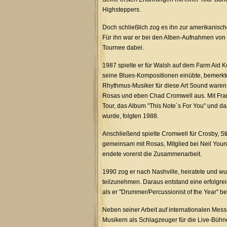
Highsteppers.
Doch schließlich zog es ihn zur amerikanisch
Für ihn war er bei den Alben-Aufnahmen von 
Tournee dabei.
1987 spielte er für Walsh auf dem Farm Aid K
seine Blues-Kompositionen einübte, bemerkte
Rhythmus-Musiker für diese Art Sound waren
Rosas und eben Chad Cromwell aus. Mit Fra
Tour, das Album "This Note´s For You" und 
wurde, folgten 1988.
Anschließend spielte Cromwell für Crosby, S
gemeinsam mit Rosas, Mitglied bei Neil You
endete vorerst die Zusammenarbeit.
1990 zog er nach Nashville, heiratete und wu
teilzunehmen. Daraus entstand eine erfolgre
als er "Drummer/Percussionist of the Year" b
Neben seiner Arbeit auf internationalen Mes
Musikern als Schlagzeuger für die Live-Bühne s