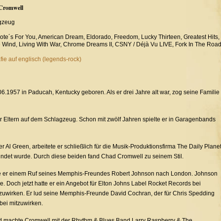
Cromwell
gzeug
ote´s For You, American Dream, Eldorado, Freedom, Lucky Thirteen, Greatest Hits,
e Wind, Living With War, Chrome Dreams II, CSNY / Déjà Vu LIVE, Fork In The Roa
fie auf englisch (legends-rock)
.1957 in Paducah, Kentucky geboren. Als er drei Jahre alt war, zog seine Familie
er Eltern auf dem Schlagzeug. Schon mit zwölf Jahren spielte er in Garagenbands
Al Green, arbeitete er schließlich für die Musik-Produktionsfirma The Daily Planet
ndet wurde. Durch diese beiden fand Chad Cromwell zu seinem Stil.
e er einem Ruf seines Memphis-Freundes Robert Johnson nach London. Johnson
tle. Doch jetzt hatte er ein Angebot für Elton Johns Label Rocket Records bei
zuwirken. Er lud seine Memphis-Freunde David Cochran, der für Chris Spedding
bei mitzuwirken.
nd machte Cromwell mit der Rhythm & Blues Band Larry Raspberry & The