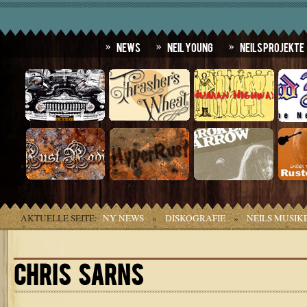
News
Neil Young
Neils Projekte
AKTUELLE SEITE:
NY NEWS
»
DISKOGRAFIE
»
NEILS MUSIK
CHRIS SARNS