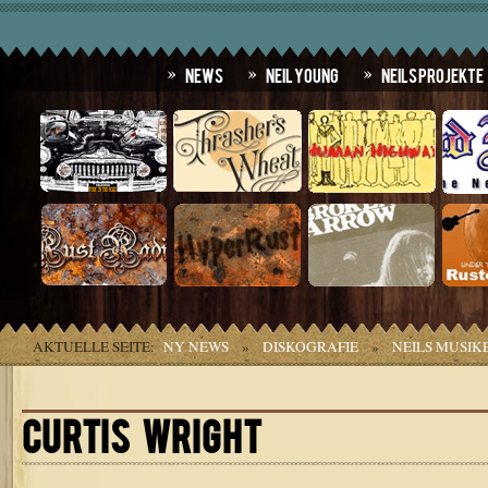
News
Neil Young
Neils Projekte
AKTUELLE SEITE:
NY NEWS
»
DISKOGRAFIE
»
NEILS MUSIK
CURTIS WRIGHT