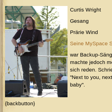
Curtis Wright
Gesang
Prärie Wind
Seine MySpace S
war Backup-Sän
machte jedoch me
sich reden. Sch
"Next to you, nex
baby".
{backbutton}