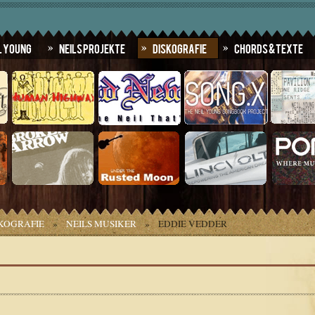
l Young
Neils Projekte
Diskografie
Chords & Texte
KOGRAFIE
»
NEILS MUSIKER
»
EDDIE VEDDER