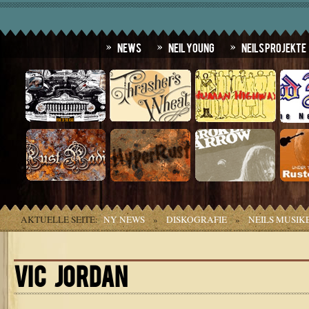
News
Neil Young
Neils Projekte
AKTUELLE SEITE:
NY NEWS
»
DISKOGRAFIE
»
NEILS MUSIK
VIC JORDAN