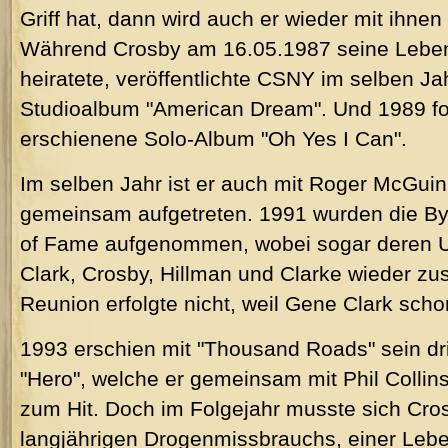
Griff hat, dann wird auch er wieder mit ihne
Während Crosby am 16.05.1987 seine Leben
heiratete, veröffentlichte CSNY im selben Jah
Studioalbum "American Dream". Und 1989 fol
erschienene Solo-Album "Oh Yes I Can".
Im selben Jahr ist er auch mit Roger McGuin
gemeinsam aufgetreten. 1991 wurden die Byr
of Fame aufgenommen, wobei sogar deren U
Clark, Crosby, Hillman und Clarke wieder z
Reunion erfolgte nicht, weil Gene Clark scho
1993 erschien mit "Thousand Roads" sein dri
"Hero", welche er gemeinsam mit Phil Collin
zum Hit. Doch im Folgejahr musste sich Cro
langjährigen Drogenmissbrauchs, einer Lebe