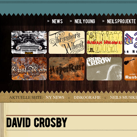
News
Neil Young
Neils Projekte
AKTUELLE SEITE:
NY NEWS
»
DISKOGRAFIE
»
NEILS MUSIK
DAVID CROSBY