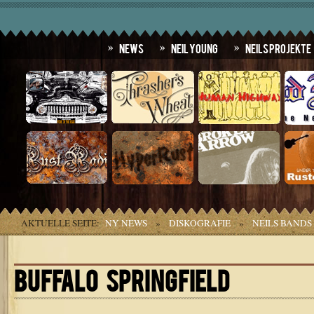
News
Neil Young
Neils Projekte
AKTUELLE SEITE:
NY NEWS
»
DISKOGRAFIE
»
NEILS BANDS
BUFFALO SPRINGFIELD