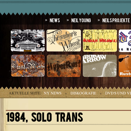
News
Neil Young
Neils Projekte
AKTUELLE SEITE:
NY NEWS
»
DISKOGRAFIE
»
DVD'S UND V
1984, SOLO TRANS