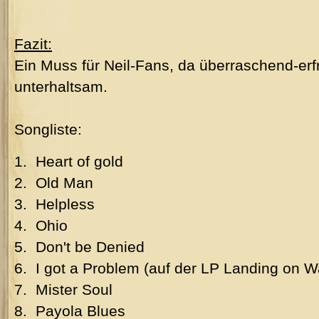
Fazit:
Ein Muss für Neil-Fans, da überraschend-erf
unterhaltsam.
Songliste:
1. Heart of gold
2. Old Man
3. Helpless
4. Ohio
5. Don't be Denied
6. I got a Problem (auf der LP Landing on W
7. Mister Soul
8. Payola Blues