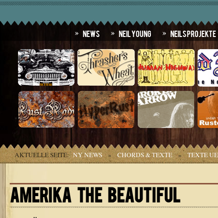
News
Neil Young
Neils Projekte
AKTUELLE SEITE:
NY NEWS
»
CHORDS & TEXTE
»
TEXTE U
AMERIKA THE BEAUTIFUL