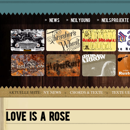
News
Neil Young
Neils Projekte
AKTUELLE SEITE:
NY NEWS
»
CHORDS & TEXTE
»
TEXTE U
LOVE IS A ROSE