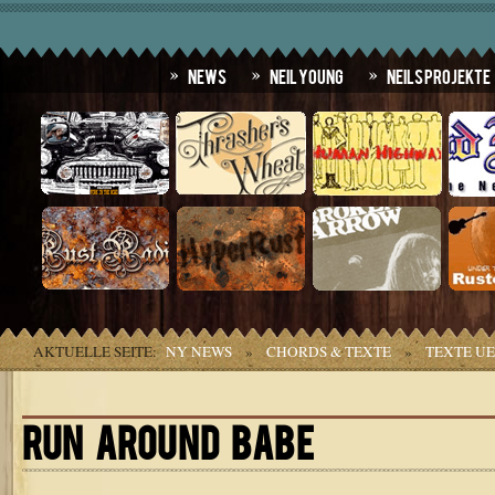
News
Neil Young
Neils Projekte
AKTUELLE SEITE:
NY NEWS
»
CHORDS & TEXTE
»
TEXTE U
RUN AROUND BABE