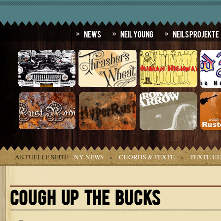
News
Neil Young
Neils Projekte
AKTUELLE SEITE:
NY NEWS
»
CHORDS & TEXTE
»
TEXTE U
COUGH UP THE BUCKS