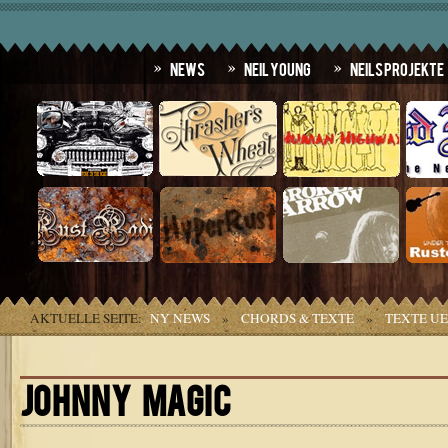
News
Neil Young
Neils Projekte
AKTUELLE SEITE:
NY NEWS
»
CHORDS & TEXTE
»
TEXTE U
JOHNNY MAGIC